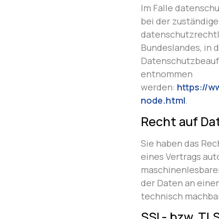
Im Falle datensch
bei der zuständig
datenschutzrechtl
Bundeslandes, in 
Datenschutzbeauf
entnommen
werden:
https://w
node.html
.
Recht auf Da
Sie haben das Recht
eines Vertrags aut
maschinenlesbaren
der Daten an einen
technisch machbar
SSL- bzw. TL