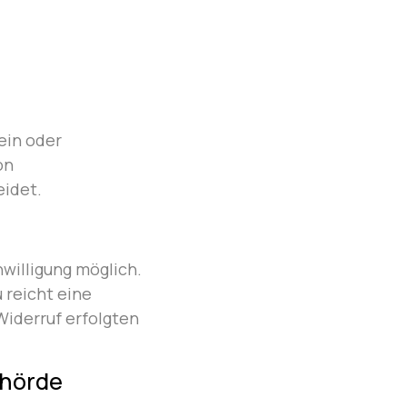
lein oder
on
eidet.
willigung möglich.
 reicht eine
Widerruf erfolgten
ehörde