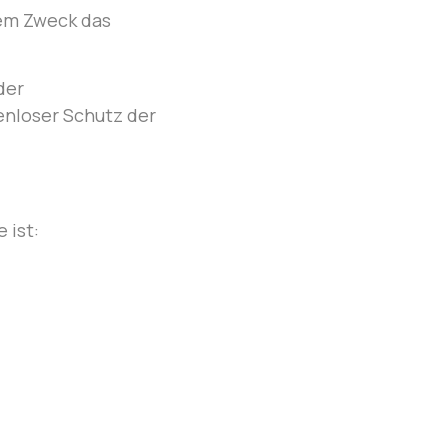
hem Zweck das
der
enloser Schutz der
 ist: