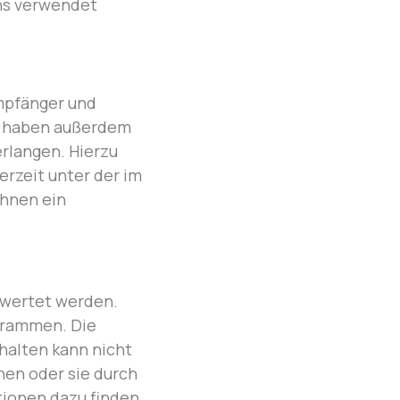
ens verwendet
Empfänger und
e haben außerdem
erlangen. Hierzu
rzeit unter der im
hnen ein
ewertet werden.
grammen. Die
rhalten kann nicht
hen oder sie durch
tionen dazu finden