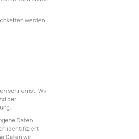
ichkeiten werden
en sehr ernst. Wir
nd der
ung.
zogene Daten
 identifiziert
he Daten wir