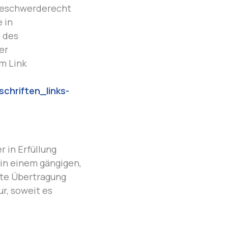
 Beschwerderecht
 in
 des
er
m Link
chriften_links-
r in Erfüllung
 in einem gängigen,
kte Übertragung
r, soweit es